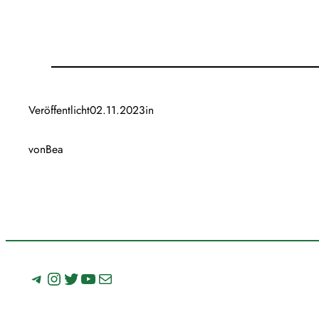
Veröffentlicht
02.11.2023
in
von
Bea
Telegram
Instagram
Twitter
YouTube
E-Mail