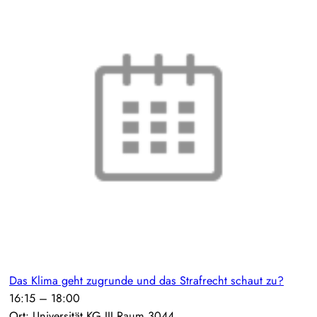
Das Klima geht zugrunde und das Strafrecht schaut zu?
16:15
–
18:00
Ort: Universität KG III Raum 3044