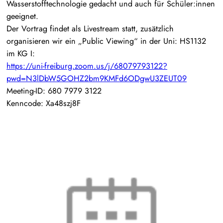
Wasserstofftechnologie gedacht und auch für Schüler:innen
geeignet.
Der Vortrag findet als Livestream statt, zusätzlich
organisieren wir ein „Public Viewing“ in der Uni: HS1132
im KG I:
https://uni-freiburg.zoom.us/j/68079793122?
pwd=N3lDbW5GOHZ2bm9KMFd6ODgwU3ZEUT09
Meeting-ID: 680 7979 3122
Kenncode: Xa48szj8F