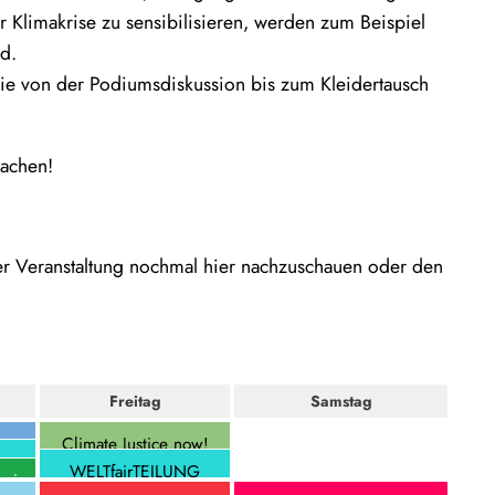
 Klimakrise zu sensibilisieren, werden zum Beispiel
d.
 die von der Podiumsdiskussion bis zum Kleidertausch
machen!
er Veranstaltung nochmal hier nachzuschauen oder den
Freitag
Samstag
Climate Justice now!
Klimawandel und
WELTfairTEILUNG
 ein
globale Ungleichheiten