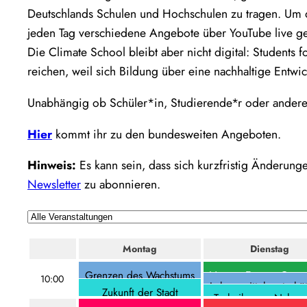
Deutschlands Schulen und Hochschulen zu tragen. Um di
jeden Tag verschiedene Angebote über YouTube live ge
Die Climate School bleibt aber nicht digital: Students
reichen, weil sich Bildung über eine nachhaltige Entwi
Unabhängig ob Schüler*in, Studierende*r oder andere*r
Hier
kommt ihr zu den bundesweiten Angeboten.
Hinweis:
Es kann sein, dass sich kurzfristig Änderun
Newsletter
zu abonnieren.
Montag
Dienstag
Grenzen des Wachstums
Vortrag Energy Conve
10:00
Lebensmittelwertschä
and Mobility: Hydr
Zukunft der Stadt
10:00
–
13:00
Technik ganz Nah – 
technologies
10:00
–
13:00