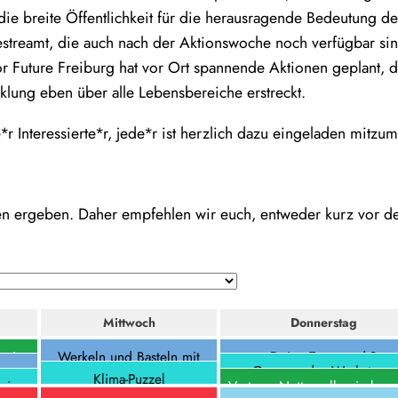
e breite Öffentlichkeit für die herausragende Bedeutung der
streamt, die auch nach der Aktionswoche noch verfügbar sin
 for Future Freiburg hat vor Ort spannende Aktionen geplant,
cklung eben über alle Lebensbereiche erstreckt.
 Interessierte*r, jede*r ist herzlich dazu eingeladen mitzu
gen ergeben. Daher empfehlen wir euch, entweder kurz vor d
Mittwoch
Donnerstag
rsion
Werkeln und Basteln mit
Deine Traumstadt?
tzung
Grenzen des Wachstums
ogen
Naturmaterialien
Klima-Puzzel
10:00
–
13:00
eine
Vortrag: Netto null: wie kann
10:00
–
11:00